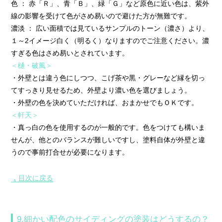
色 ： 赤「Ｒ」、青「Ｂ」、緑「Ｇ」など原色に近い色は、紫外
線の影響を受けて色がさめ易いので避けた方が無難です。
濃淡 ： 広い面積では見ているサンプルのトーン（濃さ）より、
１～2イメージ白く（明るく）なりますのでご注意ください。濃
すぎる色はさめ易いとされています。
＜樋・破風＞
・外壁とは違う色にしつつ、こげ茶や黒・グレーなど縁を切っ
てすっきり見せるため、外壁より濃い色を選びましょう。
・外壁の色を決めていただければ、おまかせでもＯＫです。
＜軒天＞
・真っ白の色を使用するのが一般的です。色をつけても構いま
せんが、他とのバランスが難しいですし、塗料自体が外壁と違
うので事前打合せが必要になります。
目次に戻る
▲
9.細かい配色のサイディングの塗装はどうするの？