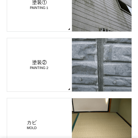
塗装①
PAINTING１
塗装②
PAINTING２
カビ
MOLD