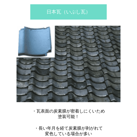
日本瓦（いぶし瓦）
・瓦表面の炭素膜が密着しにくいため
塗装可能！
・長い年月を経て炭素膜が剥がれて
変色している場合が多い