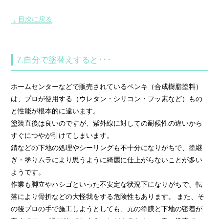
目次に戻る
▲
7.自分で塗替えすると･･･
ホームセンターなどで販売されているペンキ（合成樹脂塗料）
は、プロが使用する（ウレタン・シリコン・フッ素など）もの
と性能が根本的に違います。
塗装直後は良いのですが、紫外線に対しての耐候性の違いから
すぐにつやが引けてしまいます。
錆などの下地の処理やシーリングも不十分になりがちで、塗継
ぎ・塗りムラにより思うように綺麗に仕上がらないことが多い
ようです。
作業も脚立やハシゴといった不安定な状況下になりがちで、転
落により骨折などの大怪我をする危険性もあります。 また、そ
の後プロの手で施工しようとしても、元の塗膜と下地の密着が