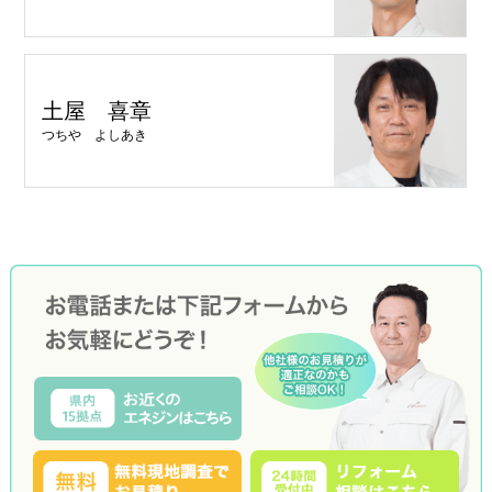
土屋 喜章
つちや よしあき