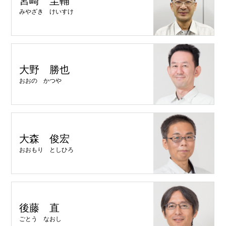
宮崎 圭輔
みやざき けいすけ
大野 勝也
おおの かつや
大森 俊宏
おおもり としひろ
後藤 直
ごとう なおし