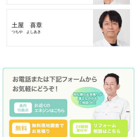
土屋 喜章
つちや よしあき