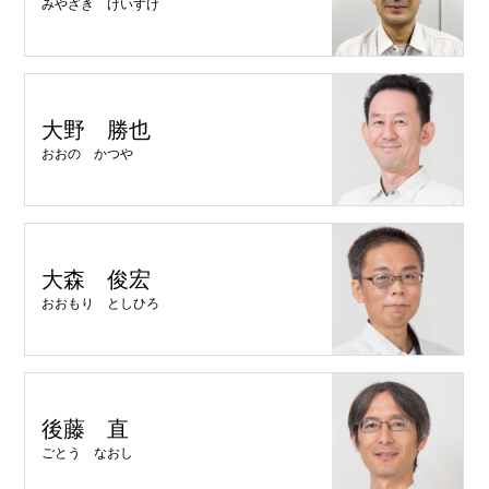
みやざき けいすけ
大野 勝也
おおの かつや
大森 俊宏
おおもり としひろ
後藤 直
ごとう なおし