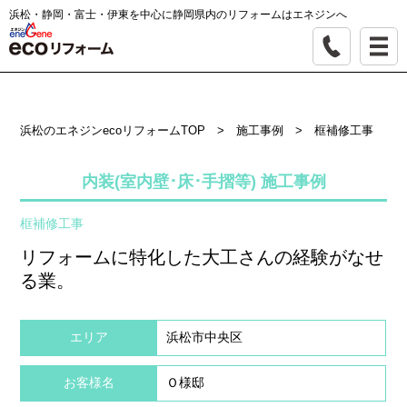
浜松・静岡・富士・伊東を中心に静岡県内のリフォームはエネジンへ
浜松のエネジンecoリフォームTOP
>
施工事例
>
框補修工事
内装(室内壁･床･手摺等) 施工事例
框補修工事
リフォームに特化した大工さんの経験がなせ
る業。
エリア
浜松市中央区
お客様名
Ｏ様邸