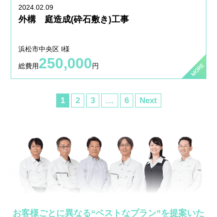
2024.02.09
外構 庭造成(砕石敷き)工事
浜松市中央区 I様
250,000
総費用
円
1
2
3
…
6
Next
お客様ごとに異なる“ベストなプラン”を提案いた