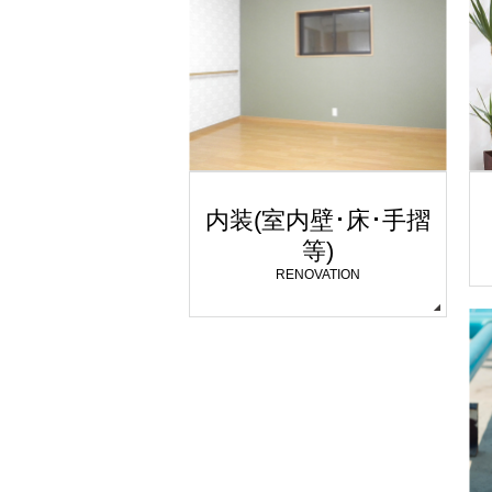
内装(室内壁･床･手摺
等)
RENOVATION