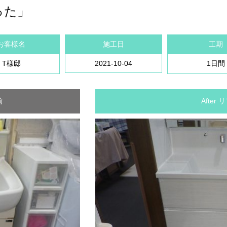
った」
お客様名
施工日
工期
T様邸
2021-10-04
1日間
前
After