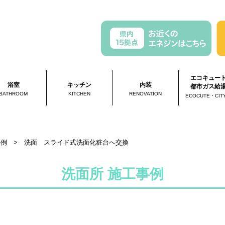
エコキュー
浴室
キッチン
内装
都市ガス給
BATHROOM
KITCHEN
RENOVATION
ECOCUTE・CIT
事例
>
洗面 スライド式洗面化粧台へ交換
洗面所 施工事例