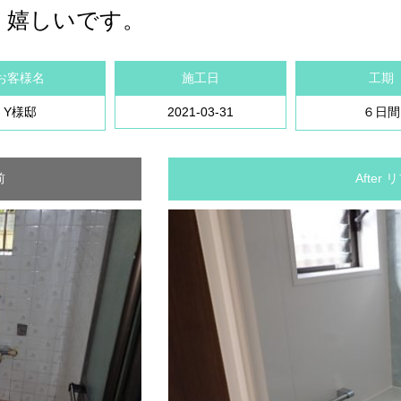
。嬉しいです。
お客様名
施工日
工期
Y様邸
2021-03-31
６日間
前
After