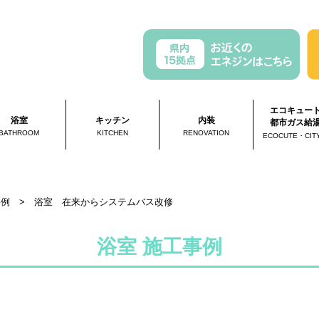
エコキュー
浴室
キッチン
内装
都市ガス給
BATHROOM
KITCHEN
RENOVATION
ECOCUTE・CIT
事例
>
浴室 在来からシステムバス改修
浴室 施工事例