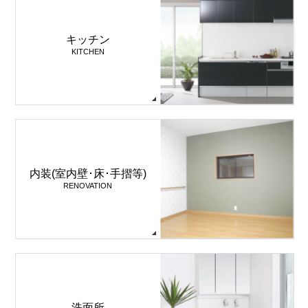
キッチン
KITCHEN
内装(室内壁･床･手摺等)
RENOVATION
洗面所