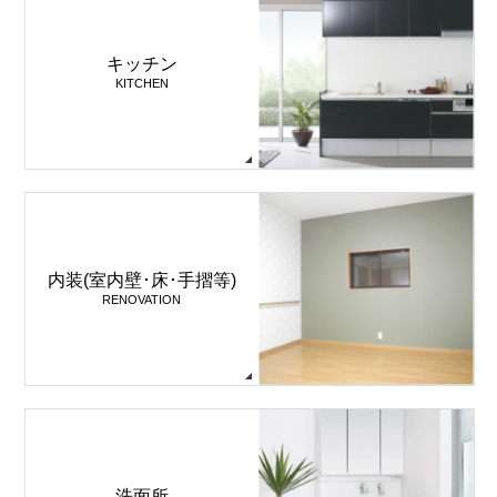
キッチン
KITCHEN
内装(室内壁･床･手摺等)
RENOVATION
洗面所