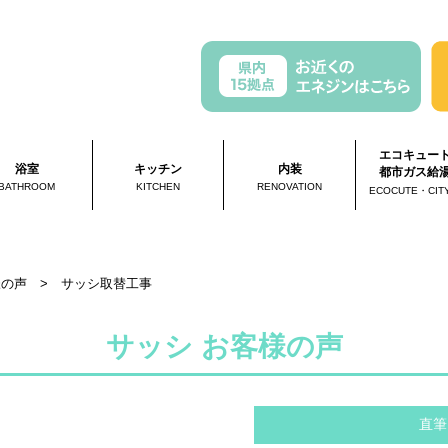
エコキュー
浴室
キッチン
内装
都市ガス給
BATHROOM
KITCHEN
RENOVATION
ECOCUTE・CIT
様の声
>
サッシ取替工事
サッシ お客様の声
直筆