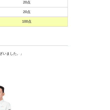
20点
20点
100点
ございました。」