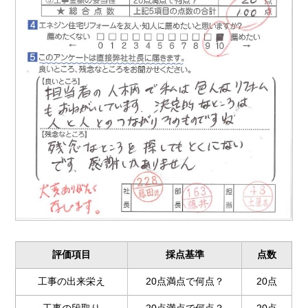
評価項目
採点基準
点数
工事の出来栄え
20点満点で何点？
20点