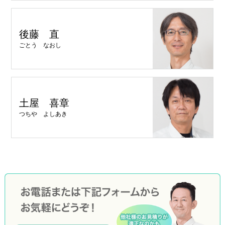
後藤 直
ごとう なおし
土屋 喜章
つちや よしあき