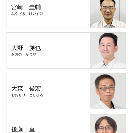
宮崎 圭輔
みやざき けいすけ
大野 勝也
おおの かつや
大森 俊宏
おおもり としひろ
後藤 直