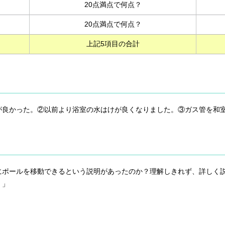
20点満点で何点？
20点満点で何点？
上記5項目の合計
が良かった。②以前より浴室の水はけが良くなりました。③ガス管を和
にポールを移動できるという説明があったのか？理解しきれず、詳しく
。」