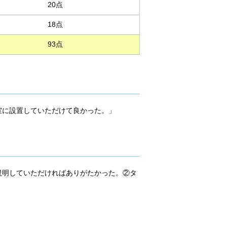
20点
18点
93点
室に設置していただけて良かった。」
説明していただければありがたかった。②タ