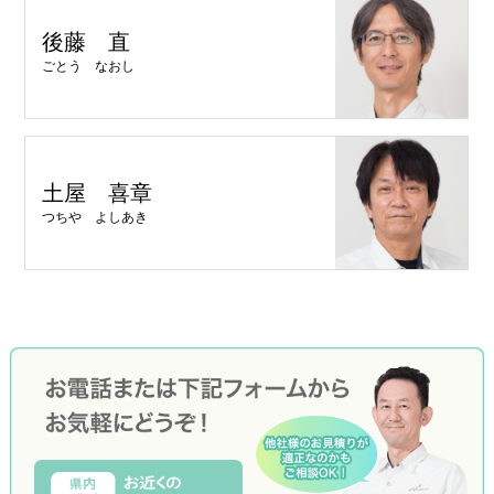
後藤 直
ごとう なおし
土屋 喜章
つちや よしあき