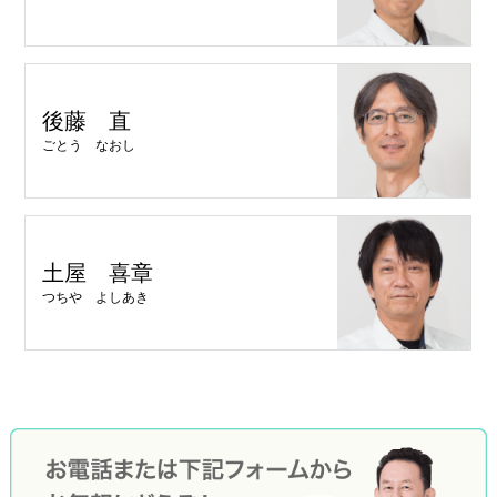
後藤 直
ごとう なおし
土屋 喜章
つちや よしあき