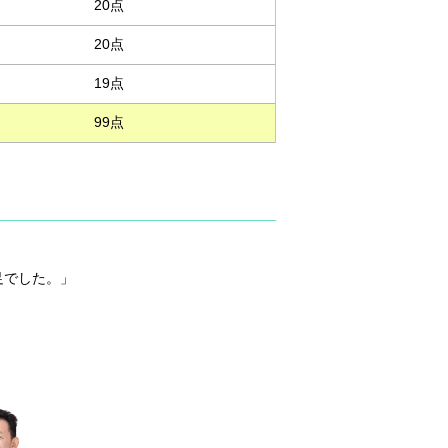
20点
20点
19点
99点
。
足でした。」