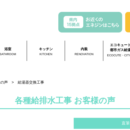
エコキュー
浴室
キッチン
内装
都市ガス給
BATHROOM
KITCHEN
RENOVATION
ECOCUTE・CIT
様の声
>
給湯器交換工事
各種給排水工事 お客様の声
直筆