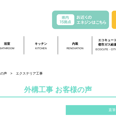
エコキュー
浴室
キッチン
内装
都市ガス給
BATHROOM
KITCHEN
RENOVATION
ECOCUTE・CIT
様の声
>
エクステリア工事
外構工事 お客様の声
直筆