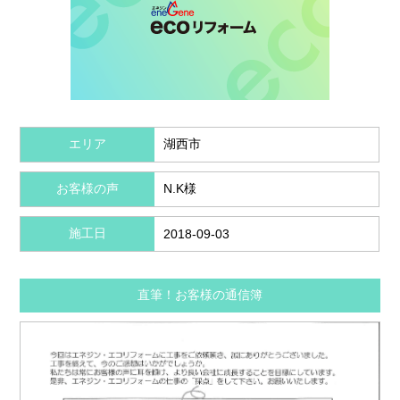
エリア
湖西市
お客様の声
N.K様
施工日
2018-09-03
直筆！お客様の通信簿