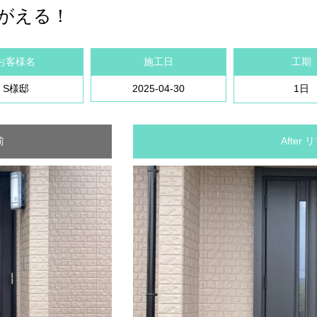
がえる！
お客様名
施工日
工期
S様邸
2025-04-30
1日
前
After