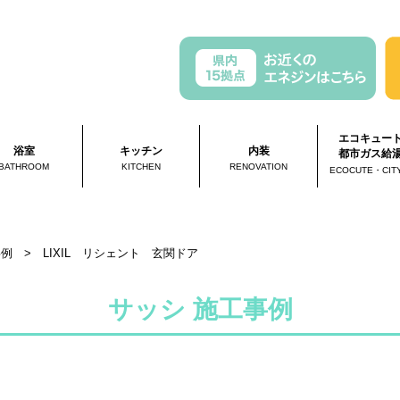
エコキュー
浴室
キッチン
内装
都市ガス給
BATHROOM
KITCHEN
RENOVATION
ECOCUTE・CIT
事例
>
LIXIL リシェント 玄関ドア
サッシ 施工事例