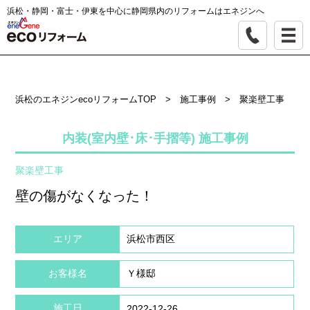
浜松・静岡・富士・伊東を中心に静岡県内のリフォームはエネジンへ
浜松のエネジンecoリフォームTOP
>
施工事例
>
聚楽壁工事
内装(室内壁･床･手摺等) 施工事例
聚楽壁工事
壁の傷がなくなった！
エリア
浜松市西区
お客様名
Ｙ様邸
施工日
2022-12-26