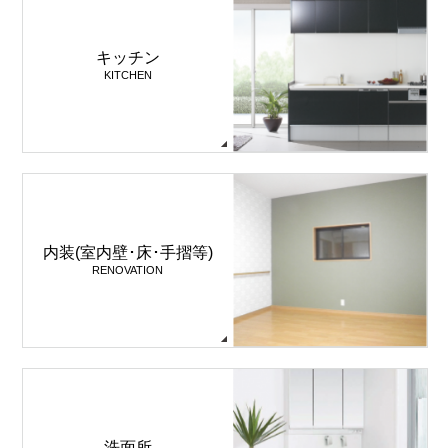
キッチン
KITCHEN
内装(室内壁･床･手摺等)
RENOVATION
洗面所