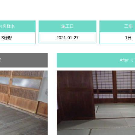
お客様名
施工日
工期
S様邸
2021-01-27
1日
前
After