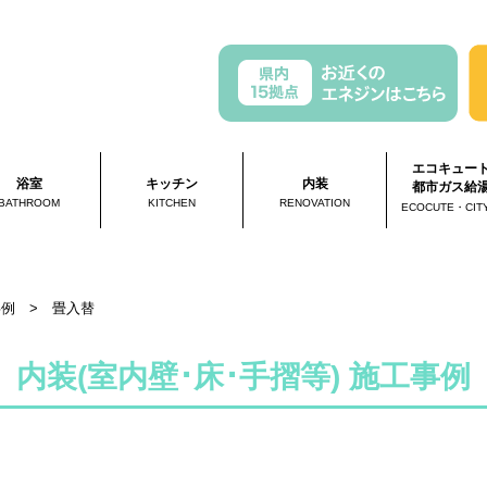
エコキュー
浴室
キッチン
内装
都市ガス給
BATHROOM
KITCHEN
RENOVATION
ECOCUTE・CIT
事例
>
畳入替
内装(室内壁･床･手摺等) 施工事例