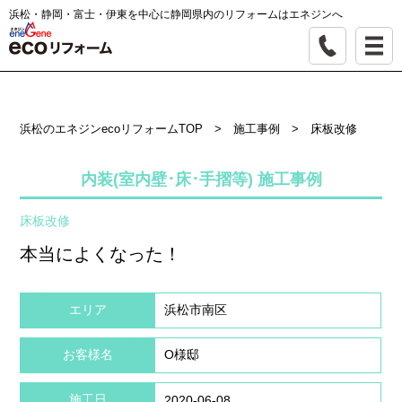
浜松・静岡・富士・伊東を中心に静岡県内のリフォームはエネジンへ
浜松のエネジンecoリフォームTOP
>
施工事例
>
床板改修
内装(室内壁･床･手摺等) 施工事例
床板改修
本当によくなった！
エリア
浜松市南区
お客様名
O様邸
施工日
2020-06-08