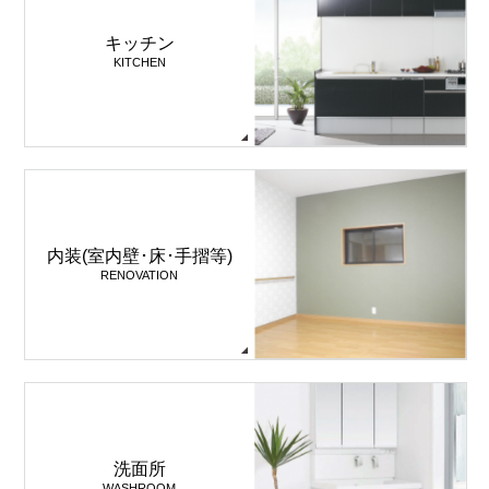
キッチン
KITCHEN
内装(室内壁･床･手摺等)
RENOVATION
洗面所
WASHROOM