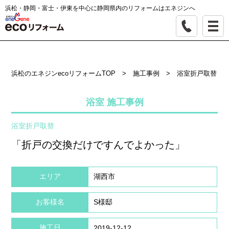
浜松・静岡・富士・伊東を中心に静岡県内のリフォームはエネジンへ
浜松のエネジンecoリフォームTOP
>
施工事例
>
浴室折戸取替
浴室 施工事例
浴室折戸取替
「折戸の交換だけですんでよかった」
エリア
湖西市
お客様名
S様邸
施工日
2019-12-12