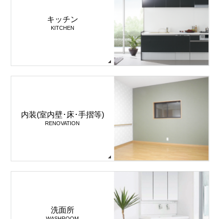
キッチン
KITCHEN
内装(室内壁･床･手摺等)
RENOVATION
洗面所
WASHROOM