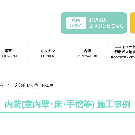
エコキュー
浴室
キッチン
内装
都市ガス給
BATHROOM
KITCHEN
RENOVATION
ECOCUTE・CIT
事例
>
床部分貼り替え修工事
内装(室内壁･床･手摺等) 施工事例