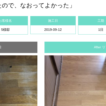
たので、なおってよかった」
お客様名
施工日
工期
S様邸
2019-09-12
1日
前
After