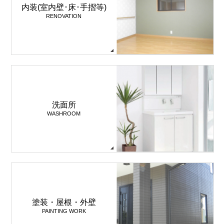
内装(室内壁･床･手摺等)
RENOVATION
洗面所
WASHROOM
塗装・屋根・外壁
PAINTING WORK