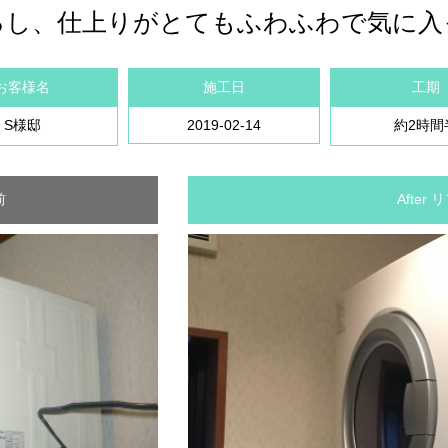
るし、仕上りがとてもふわふわで気に入
お客様名
施工日
工期
S様邸
2019-02-14
約2時間
前
After