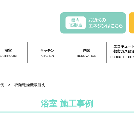
エコキュー
浴室
キッチン
内装
都市ガス給
BATHROOM
KITCHEN
RENOVATION
ECOCUTE・CIT
事例
>
衣類乾燥機取替え
浴室 施工事例