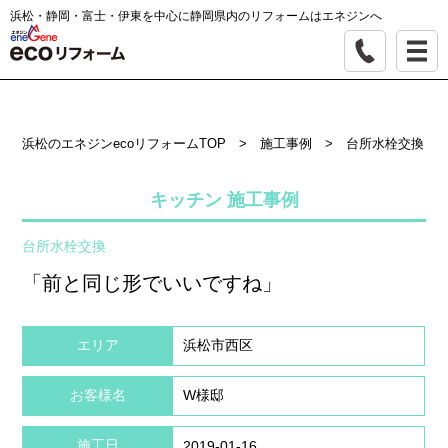
浜松・静岡・富士・伊東を中心に静岡県内のリフォームはエネジンへ
浜松のエネジンecoリフォームTOP
>
施工事例
>
台所水栓交換
キッチン 施工事例
台所水栓交換
「前と同じ形でいいですね」
エリア
浜松市西区
お客様名
W様邸
施工日
2019-01-16