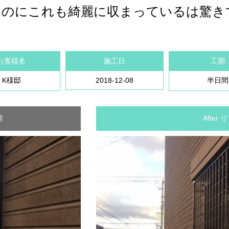
たのにこれも綺麗に収まっているは驚き
お客様名
施工日
工期
K様邸
2018-12-08
半日間
前
After