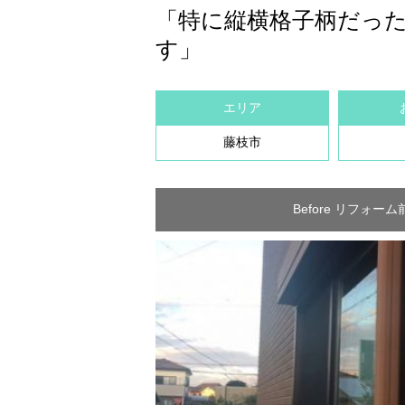
「特に縦横格子柄だっ
す」
エリア
藤枝市
Before リフォーム