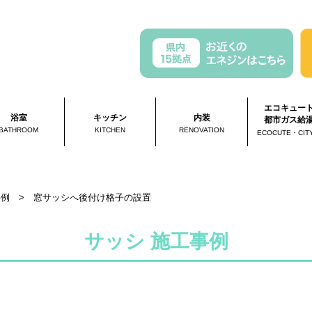
エコキュー
浴室
キッチン
内装
都市ガス給
BATHROOM
KITCHEN
RENOVATION
ECOCUTE・CIT
事例
>
窓サッシへ後付け格子の設置
サッシ 施工事例