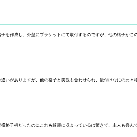
格子を作成し、外壁にブラケットにて取付するのですが、他の格子がこ
の違いがありますが、他の格子と美観も合わせられ、後付けなにの元々
縦横格子柄だったのにこれも綺麗に収まっているは驚きで、主人も喜ん