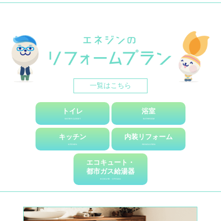
2019.11.18
お知らせ
★☆12/21(土) イベント開催☆★ エネジン＆TOTO リフォ
ーム相談会2019
2019.08.30
お知らせ
★☆9/21(土) イベント開催☆★ エネジン＆クリナップ リフ
ォーム相談会2019
一覧はこちら
2019.07.31
お知らせ
★☆イベント開催☆★ 8/31(土)開催♪リフォーム相談会
トイレ
浴室
WATER CLOSET
BATHROOM
2019.03.28
お知らせ
キッチン
内装リフォーム
【あなたの家は大丈夫?!】この時期はシロアリ対策 ‼
KITCHEN
RENOVATION
エコキュート・
2019.03.27
お知らせ
都市ガス給湯器
☆これからはエコにリフォーム?!☆リフォームあれこれ配
ECOCUTE・CITYGAS
信中♪
2019.03.01
お知らせ