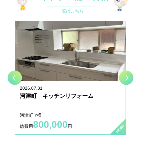
ォーム相談会2024
一覧はこちら
2024.05.17
お知らせ
★☆6/15(土) イベント開催☆★ エネジン＆タカラ エコライ
フフェア2024
2023.09.05
お知らせ
★☆9/9(土) イベント開催☆★ エネジン＆タカラ エコライ
フフェア2023
2022.04.04
施工事例
施工事例を更新いたしました。
2026.07.31
河津町 キッチンリフォーム
2022.03.03
施工事例
施工事例を更新いたしました。
河津町 Y様
800,000
2021.11.30
お知らせ
総費用
円
納期遅延のお知らせ