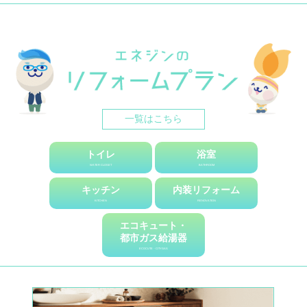
2019.11.18
お知らせ
★☆12/21(土) イベント開催☆★ エネジン＆TOTO リフォ
ーム相談会2019
2019.08.30
お知らせ
★☆9/21(土) イベント開催☆★ エネジン＆クリナップ リフ
ォーム相談会2019
一覧はこちら
2019.07.31
お知らせ
★☆イベント開催☆★ 8/31(土)開催♪リフォーム相談会
トイレ
浴室
WATER CLOSET
BATHROOM
2019.03.28
お知らせ
キッチン
内装リフォーム
【あなたの家は大丈夫?!】この時期はシロアリ対策 ‼
KITCHEN
RENOVATION
エコキュート・
2019.03.27
お知らせ
都市ガス給湯器
☆これからはエコにリフォーム?!☆リフォームあれこれ配
ECOCUTE・CITYGAS
信中♪
2019.03.01
お知らせ