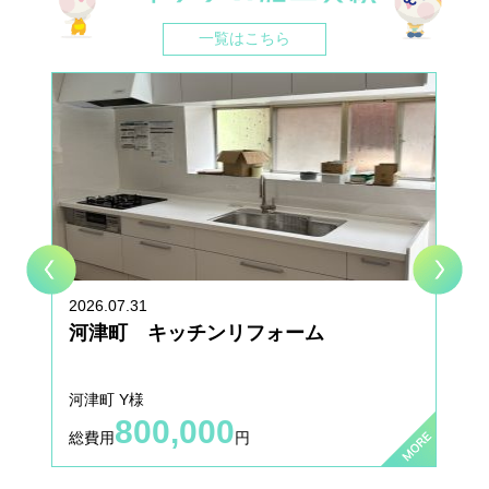
ォーム相談会2024
一覧はこちら
2024.05.17
お知らせ
★☆6/15(土) イベント開催☆★ エネジン＆タカラ エコライ
フフェア2024
2023.09.05
お知らせ
★☆9/9(土) イベント開催☆★ エネジン＆タカラ エコライ
フフェア2023
2022.04.04
施工事例
施工事例を更新いたしました。
2026.07.31
河津町 キッチンリフォーム
2022.03.03
施工事例
施工事例を更新いたしました。
河津町 Y様
800,000
2021.11.30
お知らせ
総費用
円
納期遅延のお知らせ