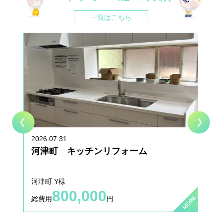
ォーム相談会2024
一覧はこちら
2024.05.17
お知らせ
★☆6/15(土) イベント開催☆★ エネジン＆タカラ エコライ
フフェア2024
2023.09.05
お知らせ
★☆9/9(土) イベント開催☆★ エネジン＆タカラ エコライ
フフェア2023
2022.04.04
施工事例
施工事例を更新いたしました。
2026.07.31
河津町 キッチンリフォーム
2022.03.03
施工事例
施工事例を更新いたしました。
河津町 Y様
800,000
2021.11.30
お知らせ
総費用
円
納期遅延のお知らせ