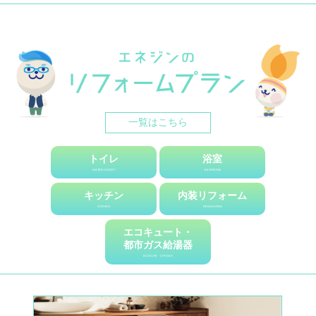
2019.11.18
お知らせ
★☆12/21(土) イベント開催☆★ エネジン＆TOTO リフォ
ーム相談会2019
2019.08.30
お知らせ
★☆9/21(土) イベント開催☆★ エネジン＆クリナップ リフ
ォーム相談会2019
一覧はこちら
2019.07.31
お知らせ
★☆イベント開催☆★ 8/31(土)開催♪リフォーム相談会
トイレ
浴室
WATER CLOSET
BATHROOM
2019.03.28
お知らせ
キッチン
内装リフォーム
【あなたの家は大丈夫?!】この時期はシロアリ対策 ‼
KITCHEN
RENOVATION
エコキュート・
2019.03.27
お知らせ
都市ガス給湯器
☆これからはエコにリフォーム?!☆リフォームあれこれ配
ECOCUTE・CITYGAS
信中♪
2019.03.01
お知らせ